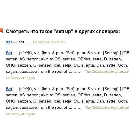
Смотреть что такое "set\ up" в других словарях:
set
— set …
Dictionnaire des rimes
Set
— (s[e^]t), v. t. [imp. & p. p. {Set}; p. pr. & vb. n. {Setting}.] [OE.
setten, AS. setton; akin to OS. settian, OFries. setta, D. zetten,
OHG. sezzen, G. setzen, Icel. setja, Sw. s[ a]tta, Dan. s?tte, Goth.
satjan; causative from the root of E.… …
The Collaborative International
Dictionary of English
Set
— (s[e^]t), v. t. [imp. & p. p. {Set}; p. pr. & vb. n. {Setting}.] [OE.
setten, AS. setton; akin to OS. settian, OFries. setta, D. zetten,
OHG. sezzen, G. setzen, Icel. setja, Sw. s[ a]tta, Dan. s?tte, Goth.
satjan; causative from the root of E.… …
The Collaborative International
Dictionary of English