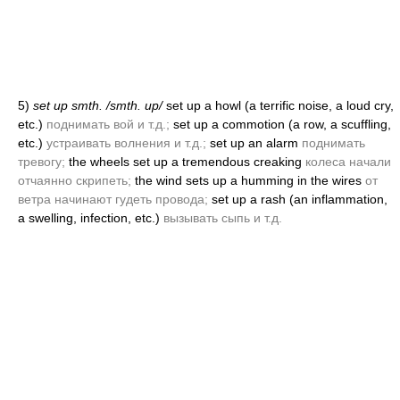
5)
set up smth. /smth. up/
set up a howl
(a terrific noise, a loud cry,
etc.)
поднимать вой и т.д.;
set up a commotion
(a row, a scuffling,
etc.)
устраивать волнения и т.д.;
set up an alarm
поднимать
тревогу;
the wheels set up a tremendous creaking
колеса начали
отчаянно скрипеть;
the wind sets up a humming in the wires
от
ветра начинают гудеть провода;
set up a rash
(an inflammation,
a swelling, infection, etc.)
вызывать сыпь и т.д.