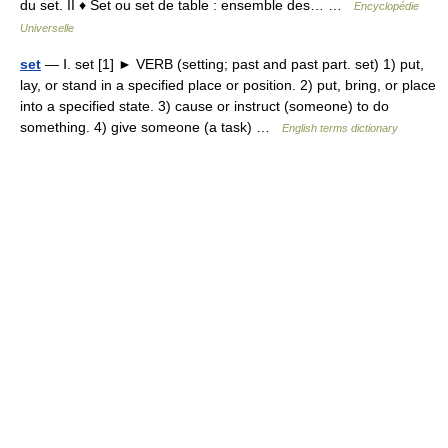
du set. II ♦ Set ou set de table : ensemble des… …
Encyclopédie
Universelle
set
— Ⅰ. set [1] ► VERB (setting; past and past part. set) 1) put,
lay, or stand in a specified place or position. 2) put, bring, or place
into a specified state. 3) cause or instruct (someone) to do
something. 4) give someone (a task) …
English terms dictionary