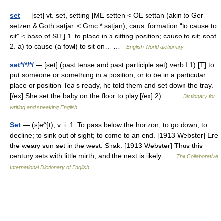
set
— [set] vt. set, setting [ME setten < OE settan (akin to Ger
setzen & Goth satjan < Gmc * satjan), caus. formation “to cause to
sit” < base of SIT] 1. to place in a sitting position; cause to sit; seat
2. a) to cause (a fowl) to sit on… …
English World dictionary
set*/*/*/
— [set] (past tense and past participle set) verb I 1) [T] to
put someone or something in a position, or to be in a particular
place or position Tea s ready, he told them and set down the tray.
[/ex] She set the baby on the floor to play.[/ex] 2)… …
Dictionary for
writing and speaking English
Set
— (s[e^]t), v. i. 1. To pass below the horizon; to go down; to
decline; to sink out of sight; to come to an end. [1913 Webster] Ere
the weary sun set in the west. Shak. [1913 Webster] Thus this
century sets with little mirth, and the next is likely …
The Collaborative
International Dictionary of English