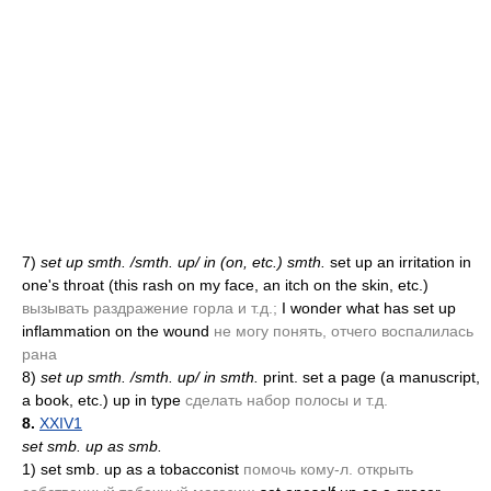
7)
set up smth. /smth. up/ in
(on, etc.)
smth.
set up an irritation in
one's throat
(this rash on my face, an itch on the skin, etc.)
вызывать раздражение горла и т.д.;
I wonder what has set up
inflammation on the wound
не могу понять, отчего воспалилась
рана
8)
set up smth. /smth. up/ in smth.
print. set a page
(a manuscript,
a book, etc.)
up in type
сделать набор полосы и т.д.
8.
XXIV1
set smb. up as smb.
1)
set smb. up as a tobacconist
помочь кому-л. открыть