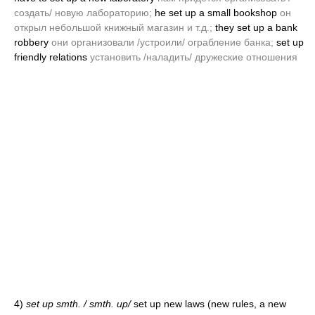
создать/ новую лабораторию;
he set up a small bookshop
он
открыл небольшой книжный магазин и т.д.;
they set up a bank
robbery
они организовали /устроили/ ограбление банка;
set up
friendly relations
установить /наладить/ дружеские отношения
4)
set up smth. / smth. up/
set up new laws
(new rules, a new