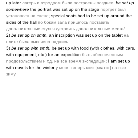
up later
лагерь и аэродром были построены позднее;
be set up
somewhere
the portrait was set up on the stage
портрет был
установлен на сцене;
special seats had to be set up around the
sides of the hall
по бокам зала пришлось поставить
дополнительные стулья /устроить дополнительные места/
2)
be set up on smth.
an inscription was set up on the tablet
на
плите была высечена надпись
3)
be set up with smth.
be set up with food
(with clothes, with cars,
with equipment, etc.)
for an expedition
быть обеспеченным
продовольствием и т.д. на все время экспедиции;
I am set up
with novels for the winter
у меня теперь книг [хватит] на всю
зиму