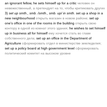
an ignorant fellow, he sets himself up for a critic
человек он
невежественный, а претендует на то, чтобы критиковать других
3)
set up smth., smb. /smth., smb. up/ in smth.
set up a shop in a
new neighbourhood
открыть магазин в новом районе;
set up
one's office in one of the rooms in the building
открыть свою
контору в одной из комнат этого здания;
he wishes to set himself
up in business all for himself
ему хочется стать во главе
собственного дела;
set up an office in the Department of
Agriculture
сформировать отдел в министерстве земледелия;
set up a policy board at high government level
сформировать
политический комитет на высоком уровне