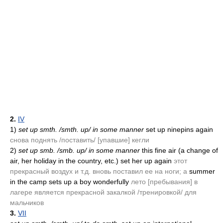
2.
IV
1)
set up smth. /smth. up/ in some manner
set up ninepins again
снова поднять /поставить/ [упавшие] кегли
2)
set up smb. /smb. up/ in some manner
this fine air
(a change of
air, her holiday in the country, etc.)
set her up again
этот
прекрасный воздух и т.д. вновь поставил ее на ноги; а
summer
in the camp sets up a boy wonderfully
лето [пребывания] в
лагере является прекрасной закалкой /тренировкой/ для
мальчиков
3.
VII