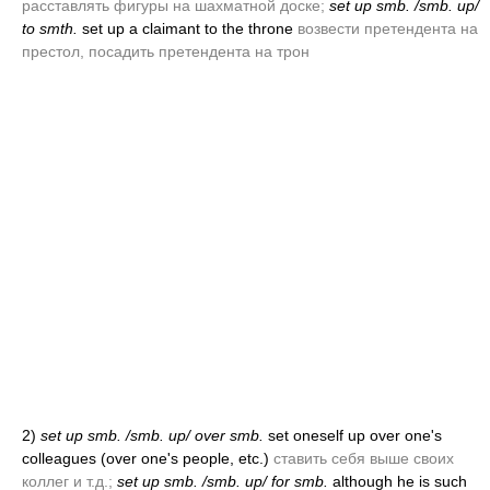
расставлять фигуры на шахматной доске;
set up smb. /smb. up/
to smth.
set up a claimant to the throne
возвести претендента на
престол, посадить претендента на трон
2)
set up smb. /smb. up/ over smb.
set oneself up over one's
colleagues
(over one's people, etc.)
ставить себя выше своих
коллег и т.д.;
set up smb. /smb. up/ for smb.
although he is such