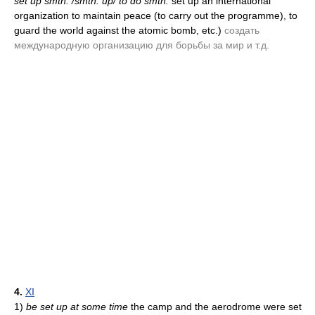
set up smth. /smth. up/ to do smth.
set up an international
organization to maintain peace
(to carry out the programme)
, to
guard the world against the atomic bomb, etc.)
создать
международную организацию для борьбы за мир и т.д.
4.
XI
1)
be set up at some time
the camp and the aerodrome were set