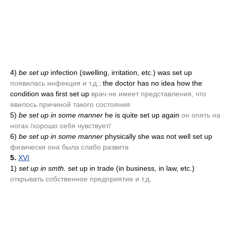
4)
be set up
infection
(swelling, irritation, etc.)
was set up
появилась инфекция и т.д.;
the doctor has no idea how the
condition was first set up
врач не имеет представления, что
явилось причиной такого состояния
5)
be set up in some manner
he is quite set up again
он опять на
ногах /хорошо себя чувствует/
6)
be set up in some manner
physically she was not well set up
физически она была слабо развита
5.
XVI
1)
set up in smth.
set up in trade
(in business, in law, etc.)
открывать собственное предприятие и т.д.