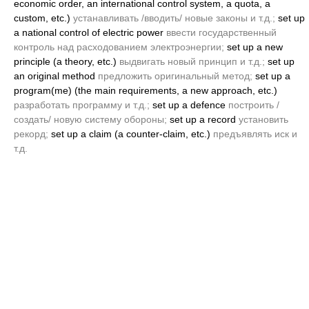
economic order, an international control system, a quota, a
custom, etc.)
устанавливать /вводить/ новые законы и т.д.;
set up
a national control of electric power
ввести государственный
контроль над расходованием электроэнергии;
set up a new
principle
(a theory, etc.)
выдвигать новый принцип и т.д.;
set up
an original method
предложить оригинальный метод;
set up a
program
(me)
(the main requirements, a new approach, etc.)
разработать программу и т.д.;
set up a defence
построить /
создать/ новую систему обороны;
set up a record
установить
рекорд;
set up a claim
(a counter-claim, etc.)
предъявлять иск и
т.д.