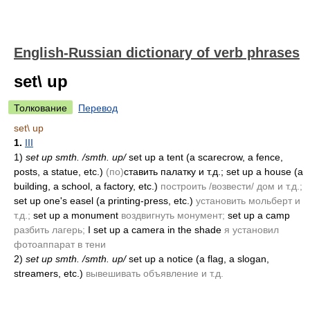
English-Russian dictionary of verb phrases
set\ up
Толкование
Перевод
set\ up
1.
III
1)
set up smth. /smth. up/
set up a tent
(a scarecrow, a fence,
posts, a statue, etc.)
(по)
ставить палатку и т.д.;
set up a house
(a
building, a school, a factory, etc.)
построить /возвести/ дом и т.д.;
set up one's easel
(a printing-press, etc.)
установить мольберт и
т.д.;
set up a monument
воздвигнуть монумент;
set up a camp
разбить лагерь;
I set up a camera in the shade
я установил
фотоаппарат в тени
2)
set up smth. /smth. up/
set up a notice
(a flag, a slogan,
streamers, etc.)
вывешивать объявление и т.д.