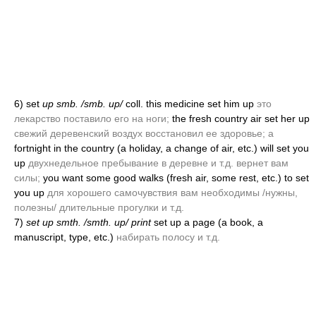
6)
set
up smb. /smb. up/
coll. this medicine set him up
это
лекарство поставило его на ноги;
the fresh country air set her up
свежий деревенский воздух восстановил ее здоровье; а
fortnight in the country
(a holiday, a change of air, etc.)
will set you
up
двухнедельное пребывание в деревне и т.д. вернет вам
силы;
you want some good walks
(fresh air, some rest, etc.)
to set
you up
для хорошего самочувствия вам необходимы /нужны,
полезны/ длительные прогулки и т.д.
7)
set up smth. /smth. up/ print
set up a page
(a book, a
manuscript, type, etc.)
набирать полосу и т.д.