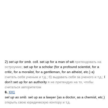
2)
set up for smb.
coll. set up for a man of wit
претендовать на
остроумие;
set up for a scholar
(for a profound scientist, for a
critic, for a moralist, for a gentleman, for an atheist, etc.)
a)
считать себя ученым и т.д.; б) выдавать себя за ученого и т.д.;
I
don't set up for an authority
я не претендую на то, чтобы
считаться авторитетом
6.
XX1
set up as smb.
set up as a lawyer
(as a doctor, as a chemist, etc.)
открыть свою юридическую контору и т.д.