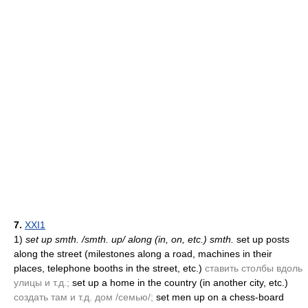
7.
XXI1
1)
set up smth. /smth. up/ along
(in, on, etc.)
smth.
set up posts
along the street
(milestones along a road, machines in their
places, telephone booths in the street, etc.)
ставить столбы вдоль
улицы и т.д.;
set up a home in the country
(in another city, etc.)
создать там и т.д. дом /семью/;
set men up on a chess-board