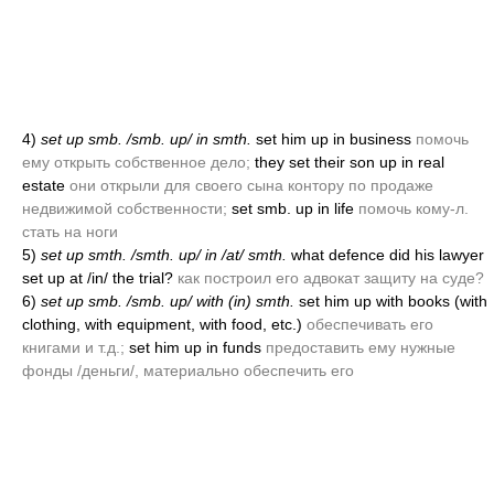
4)
set up smb. /smb. up/ in smth.
set him up in business
помочь
ему открыть собственное дело;
they set their son up in real
estate
они открыли для своего сына контору по продаже
недвижимой собственности;
set smb. up in life
помочь кому-л.
стать на ноги
5)
set up smth. /smth. up/ in /at/ smth.
what defence did his lawyer
set up at /in/ the trial?
как построил его адвокат защиту на суде?
6)
set up smb. /smb. up/ with
(in)
smth.
set him up with books
(with
clothing, with equipment, with food, etc.)
обеспечивать его
книгами и т.д.;
set him up in funds
предоставить ему нужные
фонды /деньги/, материально обеспечить его