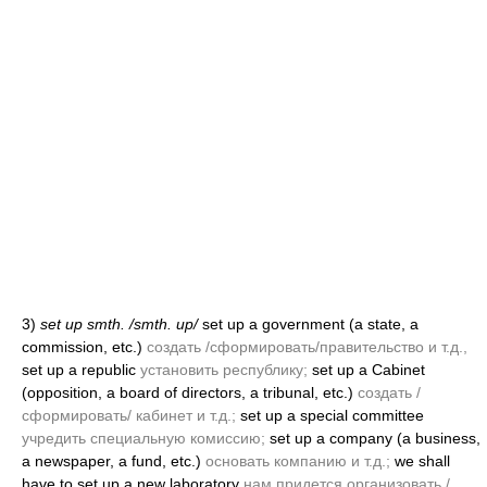
3)
set up smth. /smth. up/
set up a government
(a state, a
commission, etc.)
создать /сформировать/правительство и т.д.,
set up a republic
установить республику;
set up a Cabinet
(opposition, a board of directors, a tribunal, etc.)
создать /
сформировать/ кабинет и т.д.;
set up a special committee
учредить специальную комиссию;
set up a company
(a business,
a newspaper, a fund, etc.)
основать компанию и т.д.;
we shall
have to set up a new laboratory
нам придется организовать /