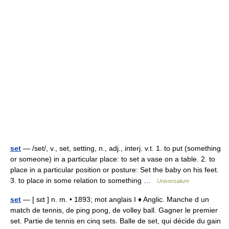
set
— /set/, v., set, setting, n., adj., interj. v.t. 1. to put (something
or someone) in a particular place: to set a vase on a table. 2. to
place in a particular position or posture: Set the baby on his feet.
3. to place in some relation to something …
Universalium
set
— [ sɛt ] n. m. • 1893; mot anglais I ♦ Anglic. Manche d un
match de tennis, de ping pong, de volley ball. Gagner le premier
set. Partie de tennis en cinq sets. Balle de set, qui décide du gain