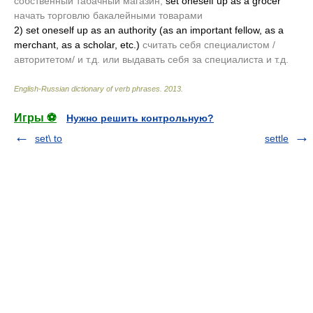
собственный табачный магазин;
set oneself up as a grocer
начать торговлю бакалейными товарами
2)
set oneself up as an authority
(as an important fellow, as a
merchant, as a scholar, etc.)
считать себя специалистом /
авторитетом/ и т.д. или выдавать себя за специалиста и т.д.
English-Russian dictionary of verb phrases
.
2013
.
Игры ⚽
Нужно решить контрольную?
set\ to
settle